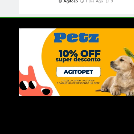
Agitosp
1 Dia Ago
0