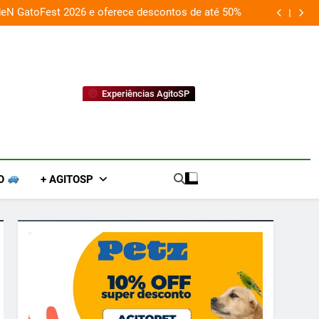
tion transformam shopping em arena gamer gratuita
Experiências AgitoSP
O
+ AGITOSP