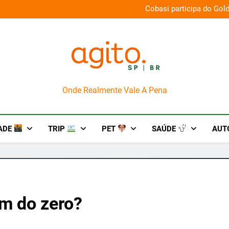
026 e oferece descontos de até 50%
Guaraná Antarctica e PlaySta
AgitoSP
Onde Realmente Vale A Pena
ADE
TRIP
PET
SAÚDE
AUT
m do zero?