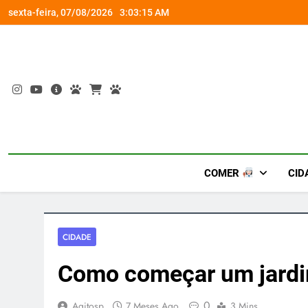
Skip
om a Nova Orquestra
Cobasi participa do GoldeN GatoFest 2
sexta-feira, 07/08/2026
3:03:16 AM
to
content
COMER
CID
CIDADE
Como começar um jardi
0
Agitosp
7 Meses Ago
3 Mins