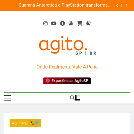
Skip
ce
Guaraná Antarctica e PlayStation transformam
Busch Gard
0%
to
shopping em arena gamer gratuita
content
AgitoSP
Onde Realmente Vale A Pena
Experiências AgitoSP
AGITOPET