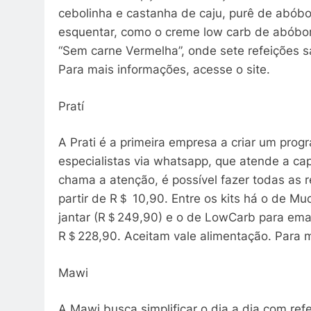
cebolinha e castanha de caju, purê de abób
esquentar, como o creme low carb de abóbo
“Sem carne Vermelha”, onde sete refeições 
Para mais informações, acesse o site.
Pratí
A Prati é a primeira empresa a criar um progr
especialistas via whatsapp, que atende a ca
chama a atenção, é possível fazer todas as 
partir de R＄ 10,90. Entre os kits há o de M
jantar (R＄249,90) e o de LowCarb para em
R＄228,90. Aceitam vale alimentação. Para ma
Mawi
A Mawi busca simplificar o dia a dia com re