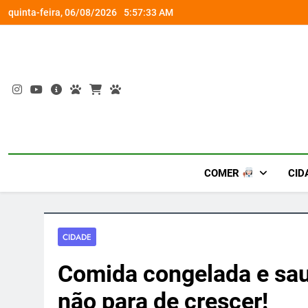
Skip
rena gamer gratuita
Busch Gardens traz ‘An
quinta-feira, 06/08/2026
5:57:34 AM
to
content
COMER
CID
CIDADE
Comida congelada e sau
não para de crescer!