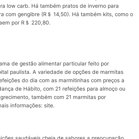
ora low carb. Há também pratos de inverno para
ra com gengibre (R＄ 14,50). Há também kits, como o
saem por R＄ 220,80.
ama de gestão alimentar particular feito por
pital paulista. A variedade de opções de marmitas
refeições do dia com as marmitinhas com preços a
udança de Hábito, com 21 refeições para almoço ou
agrecimento, também com 21 marmitas por
is informações: site.
feições saudáveis cheia de sabores a preocupação