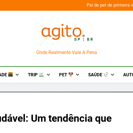
aconda’ para o Howl-O-Scream 2026
Pai de pet de primeira
AgitoSP
Onde Realmente Vale A Pena
ADE
TRIP
PET
SAÚDE
AUT
dável: Um tendência que