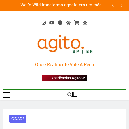
Skip
es
Wet’n Wild transforma agosto em um mês de
“Led Zep
to
diversão e conexão
content
AgitoSP
Onde Realmente Vale A Pena
Experiências AgitoSP
CIDADE