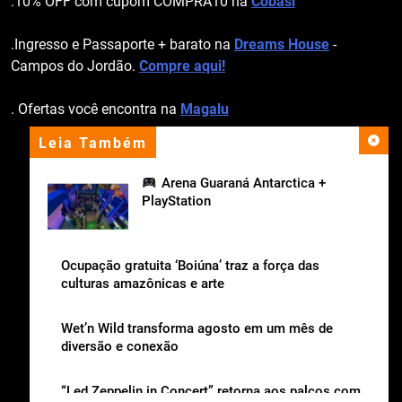
.10% OFF com cupom COMPRA10 na
Cobasi
.Ingresso e Passaporte + barato na
Dreams House
-
Campos do Jordão.
Compre aqui!
. Ofertas você encontra na
Magalu
Leia Também
apoio institucional
Arena Guaraná Antarctica +
PlayStation
Ocupação gratuita ‘Boiúna’ traz a força das
culturas amazônicas e arte
Wet’n Wild transforma agosto em um mês de
diversão e conexão
“Led Zeppelin in Concert” retorna aos palcos com