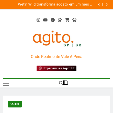
Skip
es
Wet’n Wild transforma agosto em um mês de
“Led Zep
to
diversão e conexão
content
AgitoSP
Onde Realmente Vale A Pena
Experiências AgitoSP
SAÚDE