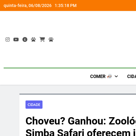
Skip
om a Nova Orquestra
Cobasi participa do GoldeN GatoFest 2
quinta-feira, 06/08/2026
1:35:20 PM
to
content
COMER
CID
CIDADE
Choveu? Ganhou: Zoológ
Simba Safari oferecem i