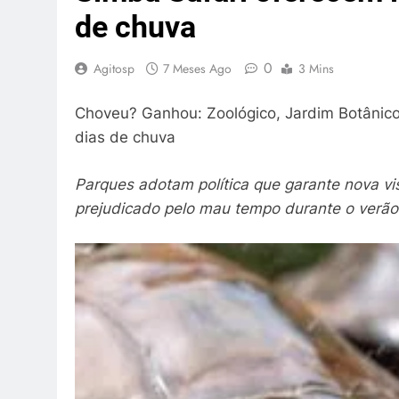
de chuva
0
Agitosp
7 Meses Ago
3 Mins
Choveu? Ganhou: Zoológico, Jardim Botânico
dias de chuva
Parques adotam política que garante nova vis
prejudicado pelo mau tempo durante o verão