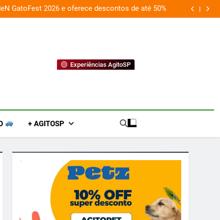
ion transformam shopping em arena gamer gratuita
Experiências AgitoSP
O
+ AGITOSP