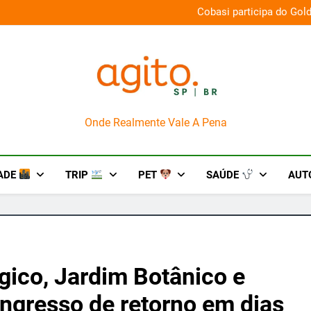
026 e oferece descontos de até 50%
Guaraná Antarctica e PlayStat
AgitoSP
Onde Realmente Vale A Pena
ADE
TRIP
PET
SAÚDE
AUT
ico, Jardim Botânico e
ngresso de retorno em dias