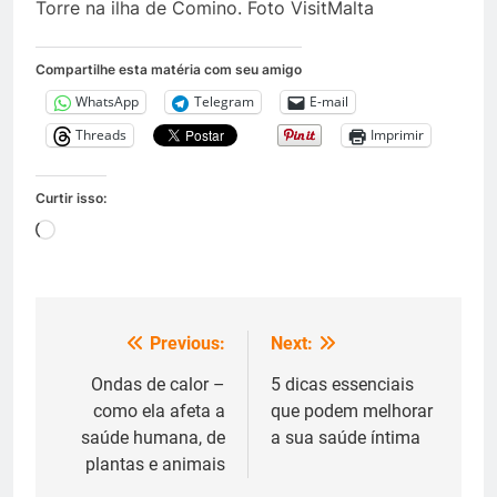
Torre na ilha de Comino. Foto VisitMalta
Compartilhe esta matéria com seu amigo
WhatsApp
Telegram
E-mail
Threads
Imprimir
Curtir isso:
Carregando...
Previous:
Next:
Navegação
de
Ondas de calor –
5 dicas essenciais
como ela afeta a
que podem melhorar
Post
saúde humana, de
a sua saúde íntima
plantas e animais