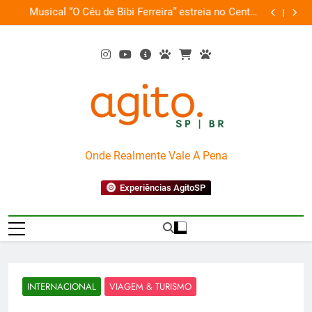
Skip
 o
Musical “O Céu de Bibi Ferreira” estreia no Centro
GWM ampli
ia
to
Cultural FIESP
content
AgitoSP
Onde Realmente Vale A Pena
Experiências AgitoSP
INTERNACIONAL
VIAGEM & TURISMO