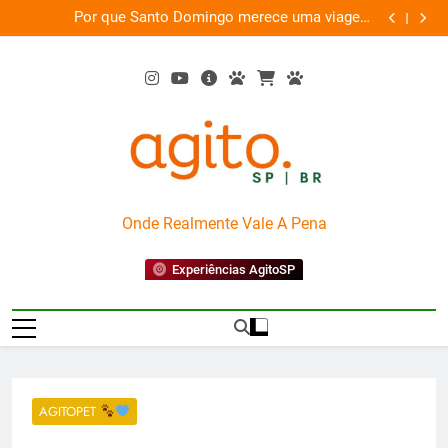
Skip
as
Por que Santo Domingo merece uma viagem
te
to
exclusiva
content
AgitoSP
Onde Realmente Vale A Pena
Experiências AgitoSP
AGITOPET