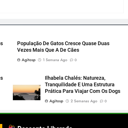
os
População De Gatos Cresce Quase Duas
Vezes Mais Que A De Cães
Agitosp
1 Semana Ago
0
es
Ilhabela Chalés: Natureza,
Tranquilidade E Uma Estrutura
Prática Para Viajar Com Os Dogs
Agitosp
2 Semanas Ago
0