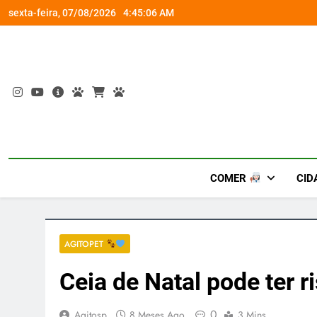
Skip
om a Nova Orquestra
Cobasi participa do GoldeN GatoFest 2
sexta-feira, 07/08/2026
4:45:06 AM
to
content
COMER
CID
AGITOPET
Ceia de Natal pode ter r
0
Agitosp
8 Meses Ago
3 Mins