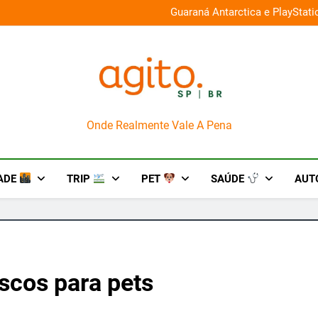
026 e oferece descontos de até 50%
Guaraná Antarctica e PlayStat
AgitoSP
Onde Realmente Vale A Pena
ADE
TRIP
PET
SAÚDE
AUT
iscos para pets