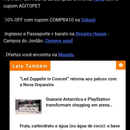
cupom AGITOPET
.10% OFF com cupom COMPRA10 na
Cobasi
.Ingresso e Passaporte + barato na
Dreams House
-
Campos do Jordão.
Compre aqui!
. Ofertas você encontra na
Magalu
Leia Também
apoio institucional
“Led Zeppelin in Concert” retorna aos palcos com
a Nova Orquestra
Guaraná Antarctica e PlayStation
transformam shopping em arena
gamer gratuita
Fruta, carboidrato e água (ou água de coco): a base