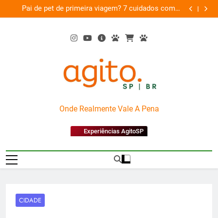
Skip
am
Pai de pet de primeira viagem? 7 cuidados com o
Musica
26
to
novo membro da família
content
AgitoSP
Onde Realmente Vale A Pena
Experiências AgitoSP
CIDADE