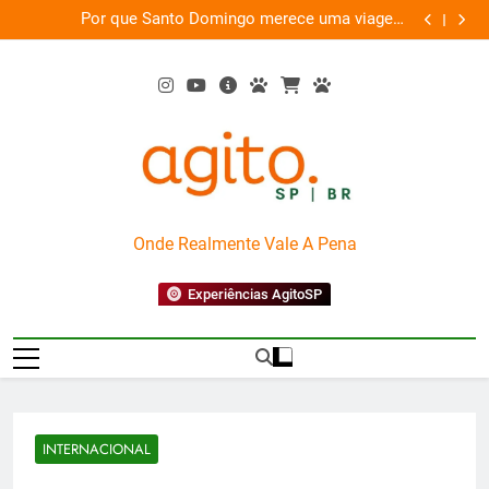
Skip
as
Por que Santo Domingo merece uma viagem
te
to
exclusiva
content
AgitoSP
Onde Realmente Vale A Pena
Experiências AgitoSP
INTERNACIONAL