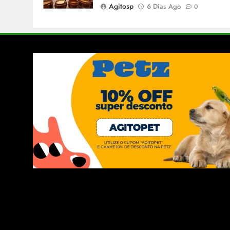
Agitosp
6 Dias Ago
0