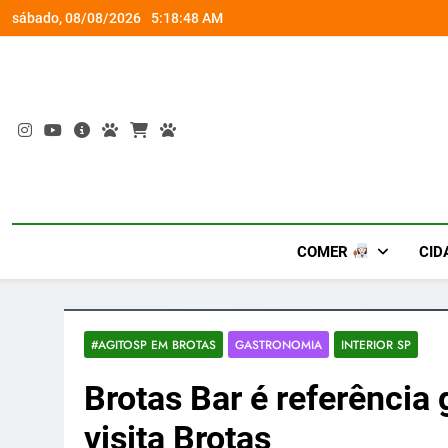
Skip
rena gamer gratuita
Ocupação gratuita ‘Boiúna’ traz a f
sábado, 08/08/2026
5:18:49 AM
to
content
COMER
CID
#AGITOSP EM BROTAS
GASTRONOMIA
INTERIOR SP
Brotas Bar é referênci
visita Brotas