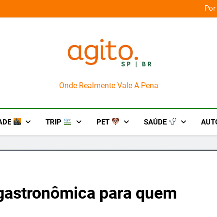
orça das culturas amazônicas e arte
Por
AgitoSP
Onde Realmente Vale A Pena
ADE
TRIP
PET
SAÚDE
AUT
a gastronômica para quem