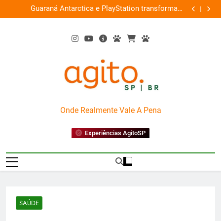
Skip
ce
Guaraná Antarctica e PlayStation transformam
Busch Gard
0%
to
shopping em arena gamer gratuita
content
AgitoSP
Onde Realmente Vale A Pena
Experiências AgitoSP
SAÚDE