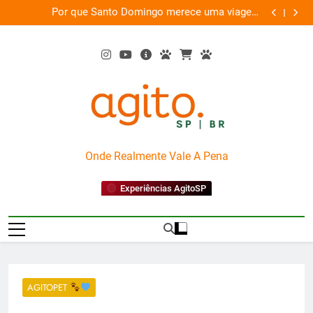
Skip
Domingo merece uma viagem
Fim do improviso no soco
to
exclusiva
content
AgitoSP
Onde Realmente Vale A Pena
Experiências AgitoSP
AGITOPET