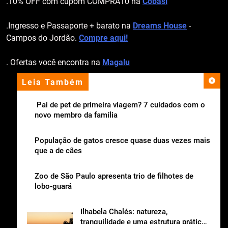
.10% OFF com cupom COMPRA10 na
Cobasi
.Ingresso e Passaporte + barato na
Dreams House
-
Campos do Jordão.
Compre aqui!
. Ofertas você encontra na
Magalu
Leia Também
apoio institucional
Pai de pet de primeira viagem? 7 cuidados com o
novo membro da família
População de gatos cresce quase duas vezes mais
que a de cães
Zoo de São Paulo apresenta trio de filhotes de
lobo-guará
Ilhabela Chalés: natureza,
tranquilidade e uma estrutura prática