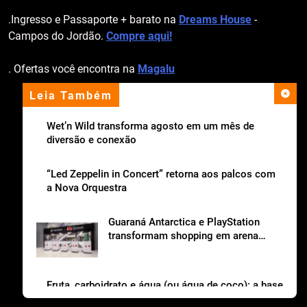
.Ingresso e Passaporte + barato na
Dreams House
-
Campos do Jordão.
Compre aqui!
. Ofertas você encontra na
Magalu
Leia Também
apoio institucional
Wet’n Wild transforma agosto em um mês de
diversão e conexão
“Led Zeppelin in Concert” retorna aos palcos com
a Nova Orquestra
Guaraná Antarctica e PlayStation
transformam shopping em arena
gamer gratuita
Fruta, carboidrato e água (ou água de coco): a base
da lancheira saudável