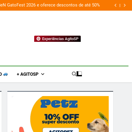
deN GatoFest 2026 e oferece descontos de até 50%
Guaraná Antarc
Experiências AgitoSP
O
+ AGITOSP