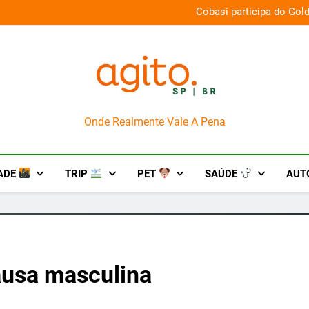
na aos palcos com a Nova Orquestra
Cobasi participa do Gol
AgitoSP
Onde Realmente Vale A Pena
ADE
TRIP
PET
SAÚDE
AUT
usa masculina