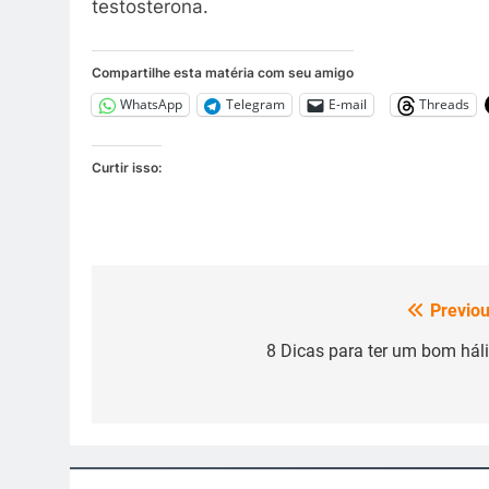
testosterona.
Compartilhe esta matéria com seu amigo
WhatsApp
Telegram
E-mail
Threads
Curtir isso:
Previou
Navegação
de
8 Dicas para ter um bom háli
Post