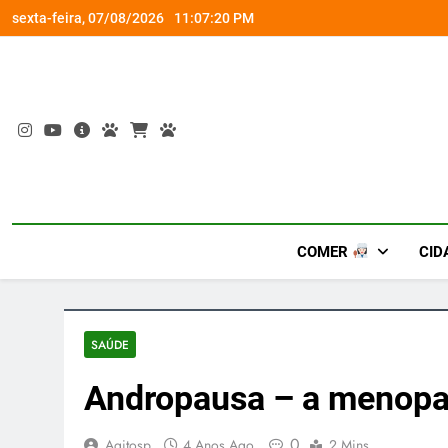
Skip
diversão e conexão
“Led Zeppelin in Concert” retor
sexta-feira, 07/08/2026
11:07:21 PM
to
content
COMER
CID
SAÚDE
Andropausa – a menopa
0
Agitosp
4 Anos Ago
2 Mins