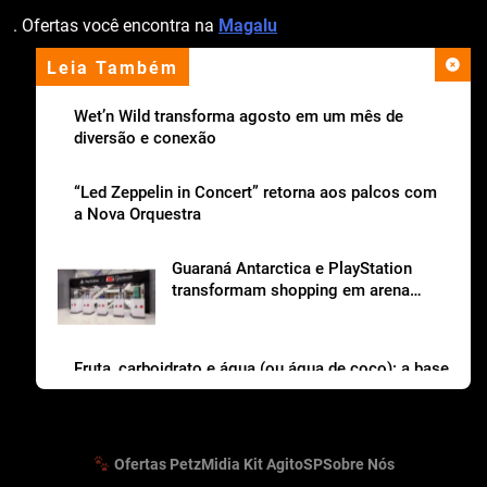
. Ofertas você encontra na
Magalu
Leia Também
apoio institucional
Wet’n Wild transforma agosto em um mês de
diversão e conexão
“Led Zeppelin in Concert” retorna aos palcos com
a Nova Orquestra
Guaraná Antarctica e PlayStation
transformam shopping em arena
gamer gratuita
Fruta, carboidrato e água (ou água de coco): a base
da lancheira saudável
Ofertas Petz
Midia Kit AgitoSP
Sobre Nós