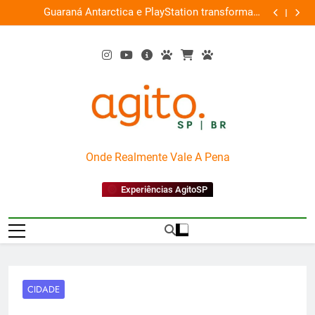
Skip
ce
Guaraná Antarctica e PlayStation transformam
Busch Gard
0%
to
shopping em arena gamer gratuita
content
AgitoSP
Onde Realmente Vale A Pena
Experiências AgitoSP
CIDADE