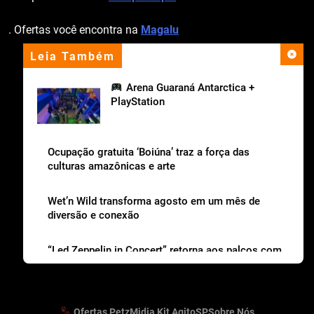
. Ofertas você encontra na
Magalu
Leia Também
apoio institucional
Arena Guaraná Antarctica +
PlayStation
Ocupação gratuita ‘Boiúna’ traz a força das
culturas amazônicas e arte
Wet’n Wild transforma agosto em um mês de
diversão e conexão
“Led Zeppelin in Concert” retorna aos palcos com
a Nova Orquestra
Ofertas Petz
Midia Kit AgitoSP
Sobre Nós