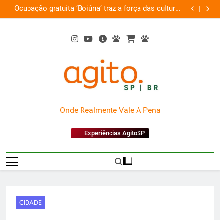
Skip
z a força das culturas
Por que Santo Domingo merece um
to
amazônicas e arte
content
AgitoSP
Onde Realmente Vale A Pena
Experiências AgitoSP
CIDADE