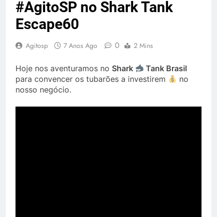
#AgitoSP no Shark Tank
Escape60
0
Agitosp
7 Anos Ago
2 Mins
Hoje nos aventuramos no
Shark
Tank Brasil
para convencer os tubarões a investirem
no
nosso negócio.