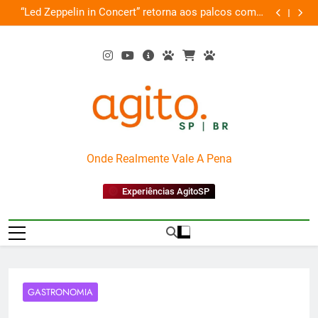
Skip
de
“Led Zeppelin in Concert” retorna aos palcos com a
Cobasi pa
ão
to
Nova Orquestra
content
AgitoSP
Onde Realmente Vale A Pena
Experiências AgitoSP
GASTRONOMIA