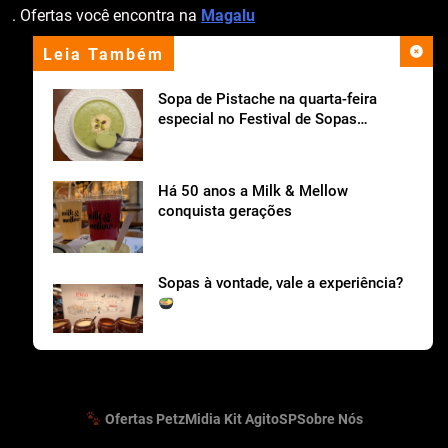
. Ofertas você encontra na
Magalu
Leia Também
apoio institucional
Sopa de Pistache na quarta-feira
especial no Festival de Sopas
Ceagesp.
Há 50 anos a Milk & Mellow
conquista gerações
Sopas à vontade, vale a experiência?
Cantina Tia Lina celebra o Dia dos Pais com
tradição italiana em São Roque
Ofertas Petz
Midia Kit AgitoSP
Sobre Nós