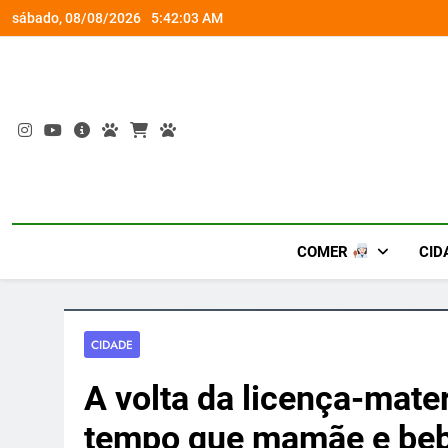
Skip
rena gamer gratuita
Ocupação gratuita ‘Boiúna’ traz a f
sábado, 08/08/2026
5:42:04 AM
to
content
COMER
CID
CIDADE
A volta da licença-mate
tempo que mamãe e beb