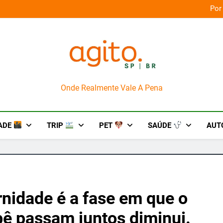
orça das culturas amazônicas e arte
Por
AgitoSP
Onde Realmente Vale A Pena
ADE
TRIP
PET
SAÚDE
AUT
rnidade é a fase em que o
ê passam juntos diminui.