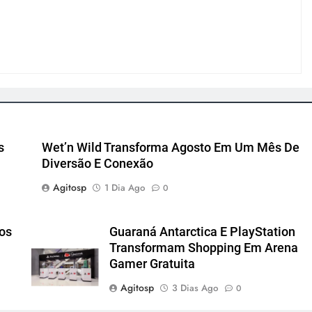
s
Wet’n Wild Transforma Agosto Em Um Mês De
Diversão E Conexão
Agitosp
1 Dia Ago
0
cos
Guaraná Antarctica E PlayStation
Transformam Shopping Em Arena
Gamer Gratuita
Agitosp
3 Dias Ago
0