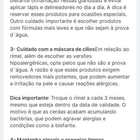
blefarite (inflamação nessas glândulas) é evitar
aplicar lápis e delineadores no dia a dia. A dica é
reservar esses produtos para ocasiões especiais.
Outro cuidado importante é escolher produtos
com fórmulas mais leves e que não sejam à prova
d´água.
3- Cuidado com a máscara de cílios
Em relação ao
rímel, além de escolher as versões
hipoalergênicas, opte pelos que não são a prova
d´água. A razão é que esses produtos exigem
removedores mais potentes, que podem aumentar
a irritação na pele e causar reações alérgicas.
Dica importante
: Troque o rímel a cada 3 meses,
mesmo que esteja dentro da data de validade. O
motivo é que as cerdas acabam acumulando
bactérias, que podem agravar alergias e
condições como a blefarite.
4- Mantenha pinceis e esponjas limpos