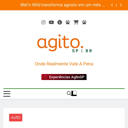
Skip
 agosto em um mês de
“Led Zeppelin in Concert” retorna aos pal
to
diversão e conexão
Nova O
content
AgitoSP
Onde Realmente Vale A Pena
Experiências AgitoSP
AUTO