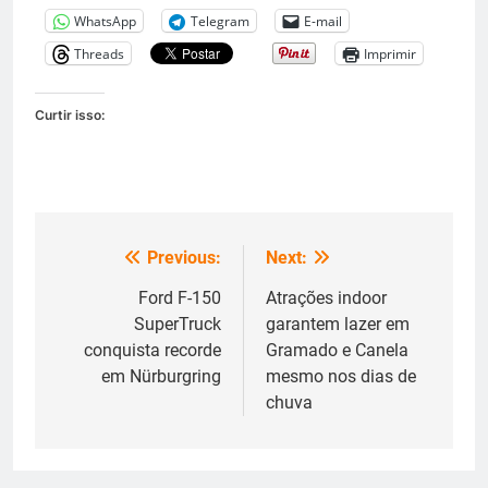
WhatsApp
Telegram
E-mail
Threads
Imprimir
Curtir isso:
Previous:
Next:
Navegação
de
Ford F-150
Atrações indoor
SuperTruck
garantem lazer em
Post
conquista recorde
Gramado e Canela
em Nürburgring
mesmo nos dias de
chuva