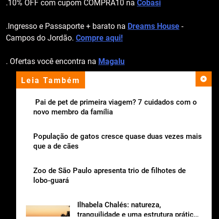
.10% OFF com cupom COMPRA10 na
Cobasi
.Ingresso e Passaporte + barato na
Dreams House
-
Campos do Jordão.
Compre aqui!
. Ofertas você encontra na
Magalu
Leia Também
apoio institucional
Pai de pet de primeira viagem? 7 cuidados com o
novo membro da família
População de gatos cresce quase duas vezes mais
que a de cães
Zoo de São Paulo apresenta trio de filhotes de
lobo-guará
Ilhabela Chalés: natureza,
tranquilidade e uma estrutura prática