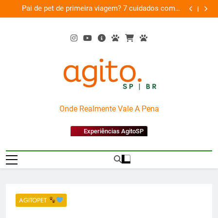
Skip
am
Pai de pet de primeira viagem? 7 cuidados com o
Musica
26
to
novo membro da família
content
AgitoSP
Onde Realmente Vale A Pena
Experiências AgitoSP
AGITOPET