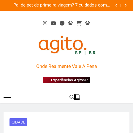
Skip
am
Pai de pet de primeira viagem? 7 cuidados com o
Musica
26
to
novo membro da família
content
AgitoSP
Onde Realmente Vale A Pena
Experiências AgitoSP
CIDADE