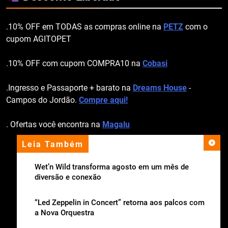
.10% OFF em TODAS as compras online na
PETZ
com o
cupom AGITOPET
.10% OFF com cupom COMPRA10 na
Cobasi
.Ingresso e Passaporte + barato na
Dreams House
-
Campos do Jordão.
Compre aqui!
. Ofertas você encontra na
Magalu
Leia Também
apoio institucional
Wet’n Wild transforma agosto em um mês de
diversão e conexão
“Led Zeppelin in Concert” retorna aos palcos com
a Nova Orquestra