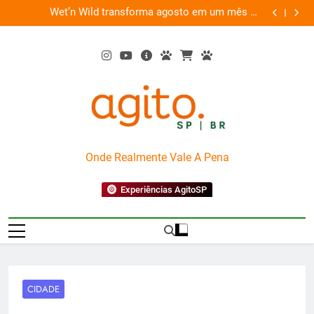
Skip
es
Wet’n Wild transforma agosto em um mês de
“Led Zep
to
diversão e conexão
content
AgitoSP
Onde Realmente Vale A Pena
Experiências AgitoSP
CIDADE