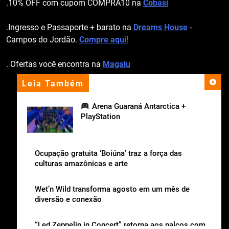
.10% OFF com cupom COMPRA10 na
Cobasi
.Ingresso e Passaporte + barato na
Dreams House
-
Campos do Jordão.
Compre aqui!
. Ofertas você encontra na
Magalu
Leia Também
apoio institucional
Arena Guaraná Antarctica +
PlayStation
Ocupação gratuita ‘Boiúna’ traz a força das
culturas amazônicas e arte
Wet’n Wild transforma agosto em um mês de
diversão e conexão
“Led Zeppelin in Concert” retorna aos palcos com