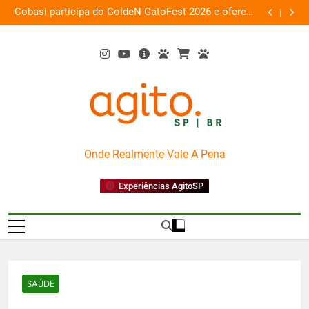
Skip
 a
Cobasi participa do GoldeN GatoFest 2026 e oferece
Gua
ra
to
descontos de até 50%
content
AgitoSP
Onde Realmente Vale A Pena
Experiências AgitoSP
SAÚDE